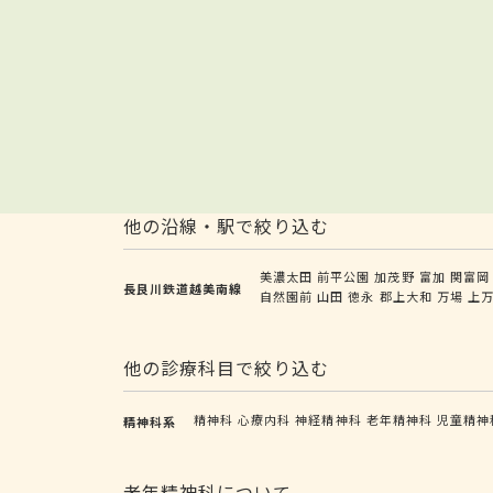
他の沿線・駅で絞り込む
美濃太田
前平公園
加茂野
富加
関富岡
長良川鉄道越美南線
自然園前
山田
徳永
郡上大和
万場
上
他の診療科目で絞り込む
精神科
心療内科
神経精神科
老年精神科
児童精神
精神科系
老年精神科について