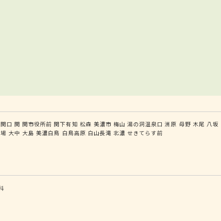
関口
関
関市役所前
関下有知
松森
美濃市
梅山
湯の洞温泉口
洲原
母野
木尾
八坂
万場
大中
大島
美濃白鳥
白鳥高原
白山長滝
北濃
せきてらす前
科