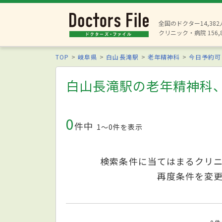
全国のドクター14,38
クリニック・病院 156,
TOP
岐阜県
白山長滝駅
老年精神科
今日予約可
白山長滝駅の老年精神科
0
件中
1〜0件を表示
検索条件に当てはまるクリ
再度条件を変