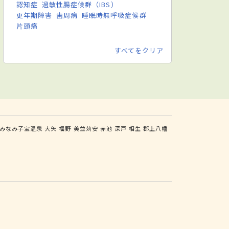
認知症
過敏性腸症候群（IBS）
更年期障害
歯周病
睡眠時無呼吸症候群
片頭痛
すべてをクリア
みなみ子宝温泉
大矢
福野
美並苅安
赤池
深戸
相生
郡上八幡