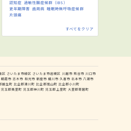
認知症
過敏性腸症候群（IBS）
更年期障害
歯周病
睡眠時無呼吸症候群
片頭痛
すべてをクリア
南区
さいたま市緑区
さいたま市岩槻区
川越市
熊谷市
川口市
朝霞市
志木市
和光市
新座市
桶川市
久喜市
北本市
八潮市
郡越生町
比企郡滑川町
比企郡嵐山町
比企郡小川町
児玉郡美里町
児玉郡神川町
児玉郡上里町
大里郡寄居町