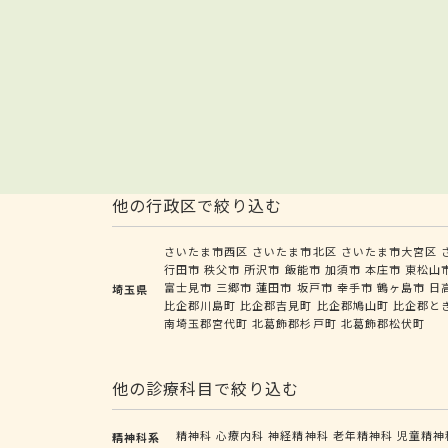
他の行政区で絞り込む
さいたま市西区
さいたま市北区
さいたま市大宮区
行田市
秩父市
所沢市
飯能市
加須市
本庄市
東松山
富士見市
三郷市
蓮田市
坂戸市
幸手市
鶴ヶ島市
日
埼玉県
比企郡川島町
比企郡吉見町
比企郡鳩山町
比企郡と
南埼玉郡宮代町
北葛飾郡杉戸町
北葛飾郡松伏町
他の診療科目で絞り込む
精神科
心療内科
神経精神科
老年精神科
児童精神
精神科系