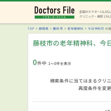
全国のドクター14,38
クリニック・病院 156,
TOP
静岡県
藤枝市
老年精神科
今日予約可
の検
藤枝市の老年精神科、今
0
件中
1〜0件を表示
検索条件に当てはまるクリ
再度条件を変