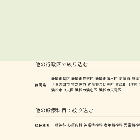
他の行政区で絞り込む
静岡市葵区
静岡市駿河区
静岡市清水区
沼津市
熱海
伊豆の国市
牧之原市
賀茂郡東伊豆町
賀茂郡河津町
静岡県
浜松市中央区
浜松市浜名区
浜松市天竜区
他の診療科目で絞り込む
精神科
心療内科
神経精神科
老年精神科
児童精神
精神科系