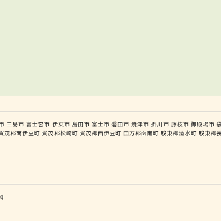
市
三島市
富士宮市
伊東市
島田市
富士市
磐田市
焼津市
掛川市
藤枝市
御殿場市
賀茂郡南伊豆町
賀茂郡松崎町
賀茂郡西伊豆町
田方郡函南町
駿東郡清水町
駿東郡
科