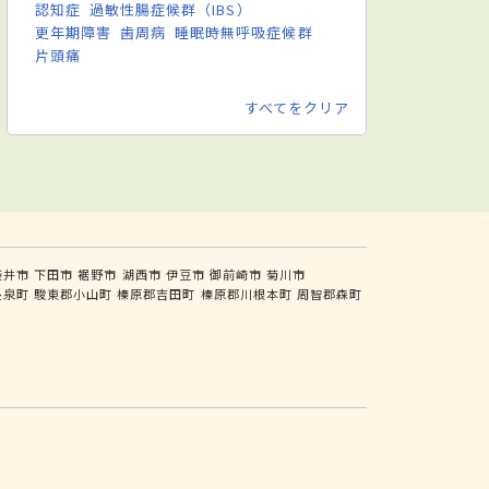
認知症
過敏性腸症候群（IBS）
更年期障害
歯周病
睡眠時無呼吸症候群
片頭痛
すべてをクリア
袋井市
下田市
裾野市
湖西市
伊豆市
御前崎市
菊川市
長泉町
駿東郡小山町
榛原郡吉田町
榛原郡川根本町
周智郡森町