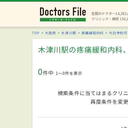
全国のドクター14,38
クリニック・病院 156,
TOP
大阪府
木津川駅
疼痛緩和内科
今日予約可
木津川駅の疼痛緩和内科
0
件中
1〜0件を表示
検索条件に当てはまるクリ
再度条件を変