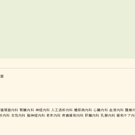
茶屋
循環器内科
腎臓内科
神経内科
人工透析内科
糖尿病内科
心臓内科
血液内科
腫瘍
析内科
女性内科
脳神経内科
老年内科
疼痛緩和内科
肝臓内科
乳腺内科
緩和ケア内