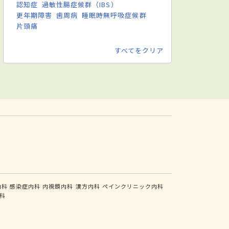
認知症
過敏性腸症候群（IBS）
更年期障害
歯周病
睡眠時無呼吸症候群
片頭痛
すべてをクリア
内科
感染症内科
内視鏡内科
漢方内科
ペインクリニック内科
科