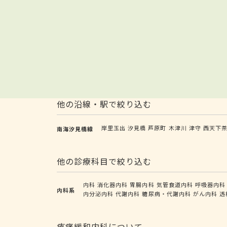
他の沿線・駅で絞り込む
岸里玉出
汐見橋
芦原町
木津川
津守
西天下
南海汐見橋線
他の診療科目で絞り込む
内科
消化器内科
胃腸内科
気管食道内科
呼吸器内科
内科系
内分泌内科
代謝内科
糖尿病・代謝内科
がん内科
透
疼痛緩和内科について