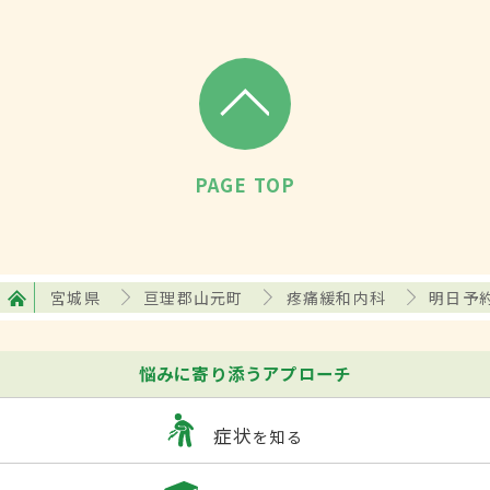
PAGE TOP
宮城県
亘理郡山元町
疼痛緩和内科
明日予
悩みに寄り添うアプローチ
症状
を知る