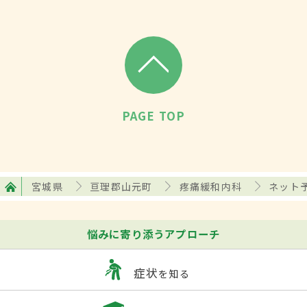
PAGE TOP
宮城県
亘理郡山元町
疼痛緩和内科
ネット
悩みに寄り添うアプローチ
症状
を知る