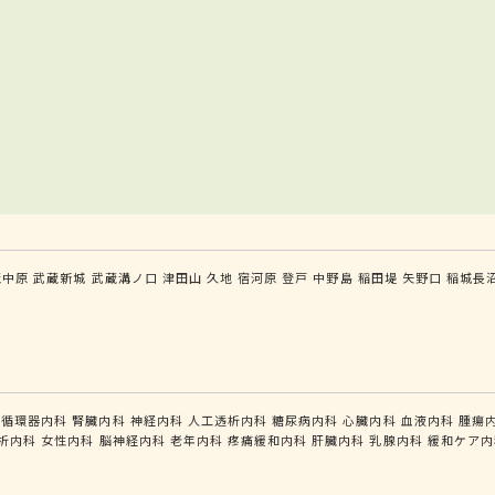
蔵中原
武蔵新城
武蔵溝ノ口
津田山
久地
宿河原
登戸
中野島
稲田堤
矢野口
稲城長
循環器内科
腎臓内科
神経内科
人工透析内科
糖尿病内科
心臓内科
血液内科
腫瘍
析内科
女性内科
脳神経内科
老年内科
疼痛緩和内科
肝臓内科
乳腺内科
緩和ケア内