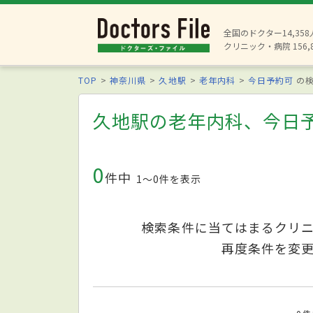
全国のドクター14,35
クリニック・病院 156,
TOP
神奈川県
久地駅
老年内科
今日予約可
の検
久地駅の老年内科、今日
0
件中
1〜0件を表示
検索条件に当てはまるクリ
再度条件を変