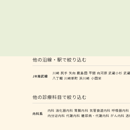
他の沿線・駅で絞り込む
川崎
尻手
矢向
鹿島田
平間
向河原
武蔵小杉
武
JR南武線
八丁畷
川崎新町
浜川崎
小田栄
他の診療科目で絞り込む
内科
消化器内科
胃腸内科
気管食道内科
呼吸器内科
内科系
内分泌内科
代謝内科
糖尿病・代謝内科
がん内科
透