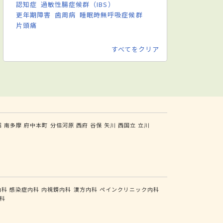
認知症
過敏性腸症候群（IBS）
更年期障害
歯周病
睡眠時無呼吸症候群
片頭痛
すべてをクリア
沼
南多摩
府中本町
分倍河原
西府
谷保
矢川
西国立
立川
内科
感染症内科
内視鏡内科
漢方内科
ペインクリニック内科
科