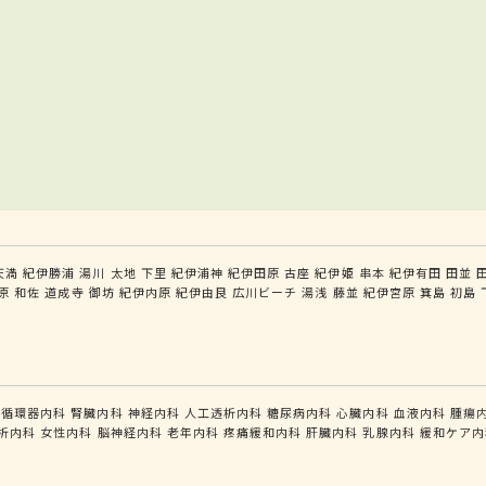
天満
紀伊勝浦
湯川
太地
下里
紀伊浦神
紀伊田原
古座
紀伊姫
串本
紀伊有田
田並
原
和佐
道成寺
御坊
紀伊内原
紀伊由良
広川ビーチ
湯浅
藤並
紀伊宮原
箕島
初島
循環器内科
腎臓内科
神経内科
人工透析内科
糖尿病内科
心臓内科
血液内科
腫瘍
析内科
女性内科
脳神経内科
老年内科
疼痛緩和内科
肝臓内科
乳腺内科
緩和ケア内