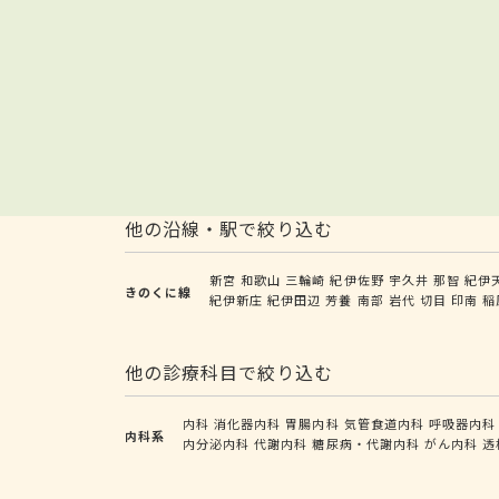
他の沿線・駅で絞り込む
新宮
和歌山
三輪崎
紀伊佐野
宇久井
那智
紀伊
きのくに線
紀伊新庄
紀伊田辺
芳養
南部
岩代
切目
印南
稲
他の診療科目で絞り込む
内科
消化器内科
胃腸内科
気管食道内科
呼吸器内科
内科系
内分泌内科
代謝内科
糖尿病・代謝内科
がん内科
透