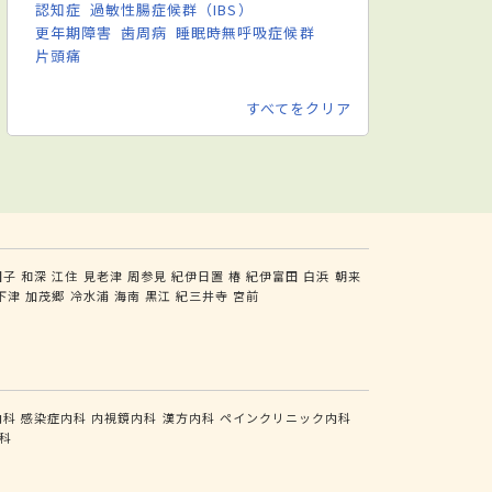
認知症
過敏性腸症候群（IBS）
更年期障害
歯周病
睡眠時無呼吸症候群
片頭痛
すべてをクリア
田子
和深
江住
見老津
周参見
紀伊日置
椿
紀伊富田
白浜
朝来
下津
加茂郷
冷水浦
海南
黒江
紀三井寺
宮前
内科
感染症内科
内視鏡内科
漢方内科
ペインクリニック内科
科