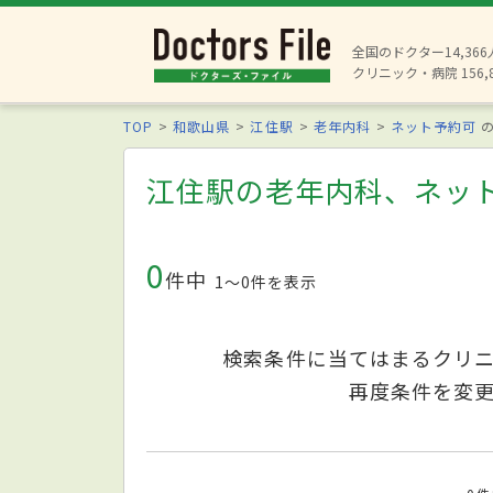
全国のドクター14,36
クリニック・病院 156,
TOP
和歌山県
江住駅
老年内科
ネット予約可
の
江住駅の老年内科、ネッ
0
件中
1〜0件を表示
検索条件に当てはまるクリ
再度条件を変