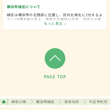
横浜市緑区について
緑区は横浜市の北西部に位置し、区内を南北に2分するよ
うにJR横浜線が走る。南部の丘陵地は近年、宅地化が進
もっと見る
むなか新興住宅地も多く、18万人、7万4000世帯が暮ら
す。開発が進みつつも緑の多い暮らしやすい地域だ。
PAGE TOP
神奈川県
横浜市緑区
老年内科
今日予約可