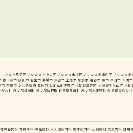
さいたま市見沼区
さいたま市中央区
さいたま市桜区
さいたま市浦和区
さいたま市
市
春日部市
狭山市
羽生市
鴻巣市
深谷市
上尾市
草加市
越谷市
蕨市
戸田市
入間市
高市
吉川市
ふじみ野市
白岡市
北足立郡伊奈町
入間郡三芳町
入間郡毛呂山町
入間
きがわ町
秩父郡横瀬町
秩父郡皆野町
秩父郡長瀞町
秩父郡小鹿野町
秩父郡東秩父村
循環器内科
腎臓内科
神経内科
人工透析内科
糖尿病内科
心臓内科
血液内科
腫瘍