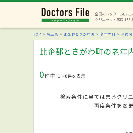
全国のドクター14,36
クリニック・病院 156,
TOP
埼玉県
比企郡ときがわ町
老年内科
予約可
比企郡ときがわ町の老年
0
件中
1〜0件を表示
検索条件に当てはまるクリ
再度条件を変