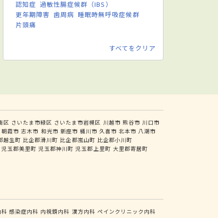
認知症
過敏性腸症候群（IBS）
更年期障害
歯周病
睡眠時無呼吸症候群
片頭痛
すべてをクリア
南区
さいたま市緑区
さいたま市岩槻区
川越市
熊谷市
川口市
朝霞市
志木市
和光市
新座市
桶川市
久喜市
北本市
八潮市
郡越生町
比企郡滑川町
比企郡嵐山町
比企郡小川町
児玉郡美里町
児玉郡神川町
児玉郡上里町
大里郡寄居町
内科
感染症内科
内視鏡内科
漢方内科
ペインクリニック内科