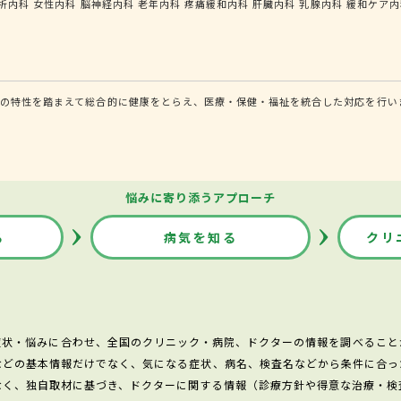
析内科
女性内科
脳神経内科
老年内科
疼痛緩和内科
肝臓内科
乳腺内科
緩和ケア内
の特性を踏まえて総合的に健康をとらえ、医療・保健・福祉を統合した対応を行い
悩みに寄り添うアプローチ
る
病気を知る
クリ
症状・悩みに合わせ、全国のクリニック・病院、ドクターの情報を調べること
などの基本情報だけでなく、気になる症状、病名、検査名などから条件に合っ
なく、独自取材に基づき、ドクターに関する情報（診療方針や得意な治療・検