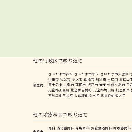
他の行政区で絞り込む
さいたま市西区
さいたま市北区
さいたま市大宮区
行田市
秩父市
所沢市
飯能市
加須市
本庄市
東松山
富士見市
三郷市
蓮田市
坂戸市
幸手市
鶴ヶ島市
日
埼玉県
比企郡川島町
比企郡吉見町
比企郡鳩山町
比企郡と
南埼玉郡宮代町
北葛飾郡杉戸町
北葛飾郡松伏町
他の診療科目で絞り込む
内科
消化器内科
胃腸内科
気管食道内科
呼吸器内科
内科系