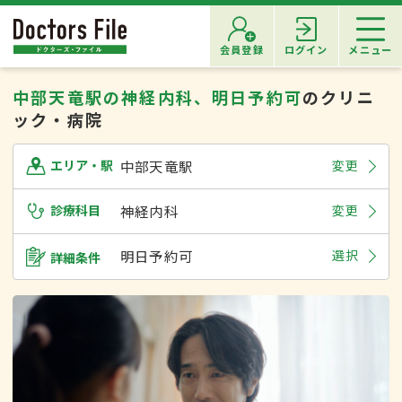
会員登録
ログイン
メニュー
中部天竜駅の神経内科、明日予約可
のクリニ
ック・病院
中部天竜駅
変更
エリア・駅
診療科目
神経内科
変更
明日予約可
選択
詳細条件