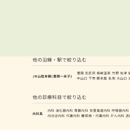
他の沿線・駅で絞り込む
豊岡
玄武洞
城崎温泉
竹野
佐津
JR山陰本線(豊岡～米子)
中山口
下市
御来屋
名和
大山口
他の診療科目で絞り込む
内科
消化器内科
胃腸内科
気管食道内科
呼吸器内科
内科系
内分泌内科
代謝内科
糖尿病・代謝内科
がん内科
透