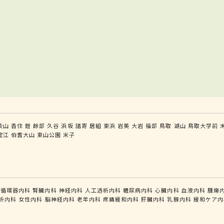
柴山
香住
鎧
餘部
久谷
浜坂
諸寄
居組
東浜
岩美
大岩
福部
鳥取
湖山
鳥取大学前
淀江
伯耆大山
東山公園
米子
循環器内科
腎臓内科
神経内科
人工透析内科
糖尿病内科
心臓内科
血液内科
腫瘍
析内科
女性内科
脳神経内科
老年内科
疼痛緩和内科
肝臓内科
乳腺内科
緩和ケア内