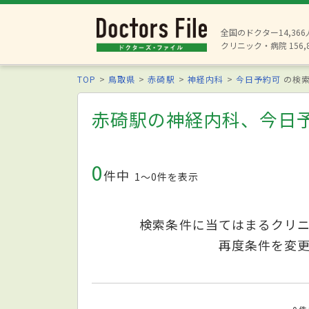
全国のドクター14,36
クリニック・病院 156,
TOP
鳥取県
赤碕駅
神経内科
今日予約可
の検
赤碕駅の神経内科、今日
0
件中
1〜0件を表示
検索条件に当てはまるクリ
再度条件を変