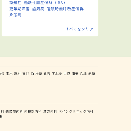
認知症
過敏性腸症候群（IBS）
更年期障害
歯周病
睡眠時無呼吸症候群
片頭痛
すべてをクリア
末恒
宝木
浜村
青谷
泊
松崎
倉吉
下北条
由良
浦安
八橋
赤碕
内科
感染症内科
内視鏡内科
漢方内科
ペインクリニック内科
科