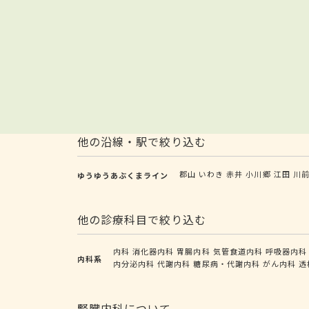
他の沿線・駅で絞り込む
郡山
いわき
赤井
小川郷
江田
川
ゆうゆうあぶくまライン
他の診療科目で絞り込む
内科
消化器内科
胃腸内科
気管食道内科
呼吸器内科
内科系
内分泌内科
代謝内科
糖尿病・代謝内科
がん内科
透
腎臓内科について