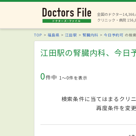
全国のドクター14,36
クリニック・病院 156,
TOP
福島県
江田駅
腎臓内科
今日予約可
の検
江田駅の腎臓内科、今日
0
件中
1〜0件を表示
検索条件に当てはまるクリ
再度条件を変