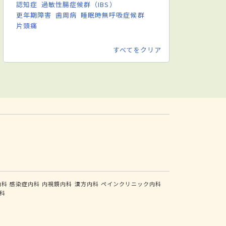
認知症
過敏性腸症候群（IBS）
更年期障害
歯周病
睡眠時無呼吸症候群
片頭痛
すべてをクリア
内科
感染症内科
内視鏡内科
漢方内科
ペインクリニック内科
科