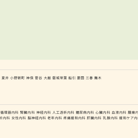
前
夏井
小野新町
神俣
菅谷
大越
磐城常葉
船引
要田
三春
舞木
循環器内科
腎臓内科
神経内科
人工透析内科
糖尿病内科
心臓内科
血液内科
腫瘍
析内科
女性内科
脳神経内科
老年内科
疼痛緩和内科
肝臓内科
乳腺内科
緩和ケア内