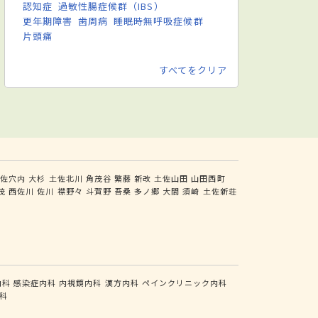
認知症
過敏性腸症候群（IBS）
更年期障害
歯周病
睡眠時無呼吸症候群
片頭痛
すべてをクリア
土佐穴内
大杉
土佐北川
角茂谷
繁藤
新改
土佐山田
山田西町
茂
西佐川
佐川
襟野々
斗賀野
吾桑
多ノ郷
大間
須崎
土佐新荘
内科
感染症内科
内視鏡内科
漢方内科
ペインクリニック内科
科