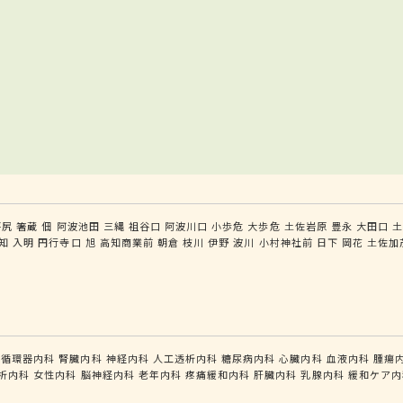
坪尻
箸蔵
佃
阿波池田
三縄
祖谷口
阿波川口
小歩危
大歩危
土佐岩原
豊永
大田口
知
入明
円行寺口
旭
高知商業前
朝倉
枝川
伊野
波川
小村神社前
日下
岡花
土佐加
循環器内科
腎臓内科
神経内科
人工透析内科
糖尿病内科
心臓内科
血液内科
腫瘍
析内科
女性内科
脳神経内科
老年内科
疼痛緩和内科
肝臓内科
乳腺内科
緩和ケア内