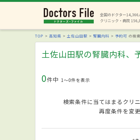
全国のドクター14,36
クリニック・病院 156,
TOP
高知県
土佐山田駅
腎臓内科
予約可
の検
土佐山田駅の腎臓内科、
0
件中
1〜0件を表示
検索条件に当てはまるクリ
再度条件を変