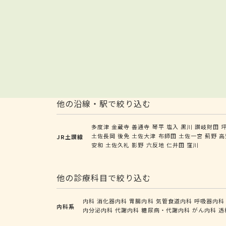
他の沿線・駅で絞り込む
多度津
金蔵寺
善通寺
琴平
塩入
黒川
讃岐財田
土佐長岡
後免
土佐大津
布師田
土佐一宮
薊野
高
JR土讃線
安和
土佐久礼
影野
六反地
仁井田
窪川
他の診療科目で絞り込む
内科
消化器内科
胃腸内科
気管食道内科
呼吸器内科
内科系
内分泌内科
代謝内科
糖尿病・代謝内科
がん内科
透