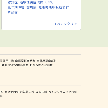
認知症
過敏性腸症候群（IBS）
更年期障害
歯周病
睡眠時無呼吸症候群
片頭痛
すべてをクリア
摩郡早川町
南巨摩郡身延町
南巨摩郡南部町
口湖町
北都留郡小菅村
北都留郡丹波山村
内科
感染症内科
内視鏡内科
漢方内科
ペインクリニック内科
科