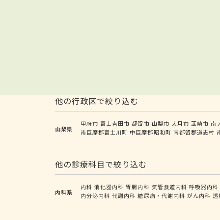
他の行政区で絞り込む
甲府市
富士吉田市
都留市
山梨市
大月市
韮崎市
南
山梨県
南巨摩郡富士川町
中巨摩郡昭和町
南都留郡道志村
他の診療科目で絞り込む
内科
消化器内科
胃腸内科
気管食道内科
呼吸器内科
内科系
内分泌内科
代謝内科
糖尿病・代謝内科
がん内科
透