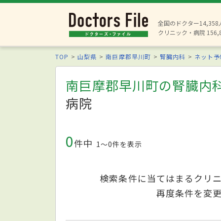
全国のドクター14,35
クリニック・病院 156,
TOP
山梨県
南巨摩郡早川町
腎臓内科
ネット予
南巨摩郡早川町の腎臓内
病院
0
件中
1〜0件を表示
検索条件に当てはまるクリ
再度条件を変