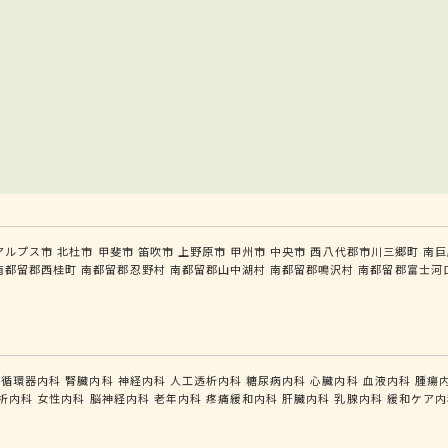
アルプス市
北杜市
甲斐市
笛吹市
上野原市
甲州市
中央市
西八代郡市川三郷町
南巨
南都留郡西桂町
南都留郡忍野村
南都留郡山中湖村
南都留郡鳴沢村
南都留郡富士河
循環器内科
腎臓内科
神経内科
人工透析内科
糖尿病内科
心臓内科
血液内科
腫瘍
析内科
女性内科
脳神経内科
老年内科
疼痛緩和内科
肝臓内科
乳腺内科
緩和ケア内