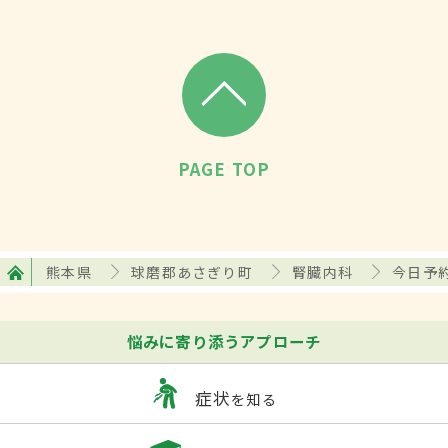
PAGE TOP
熊本県
球磨郡あさぎり町
腎臓内科
今日予
悩みに寄り添うアプローチ
症状
を知る