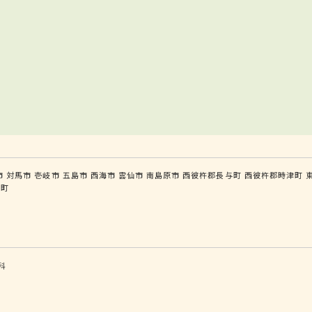
市
対馬市
壱岐市
五島市
西海市
雲仙市
南島原市
西彼杵郡長与町
西彼杵郡時津町
島町
科