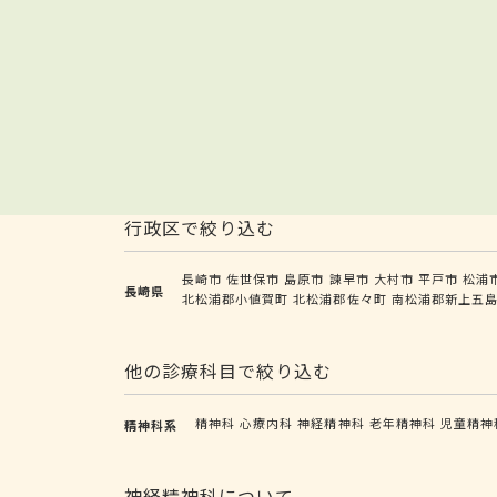
行政区で絞り込む
長崎市
佐世保市
島原市
諫早市
大村市
平戸市
松浦
長崎県
北松浦郡小値賀町
北松浦郡佐々町
南松浦郡新上五
他の診療科目で絞り込む
精神科
心療内科
神経精神科
老年精神科
児童精神
精神科系
神経精神科について