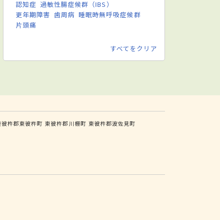
認知症
過敏性腸症候群（IBS）
更年期障害
歯周病
睡眠時無呼吸症候群
片頭痛
すべてをクリア
東彼杵郡東彼杵町
東彼杵郡川棚町
東彼杵郡波佐見町