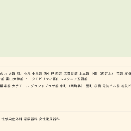
丸の内
大町
堀川小泉
小泉町
西中野
西町
広貫堂前
上本町
中町（西町北）
荒町
桜
タ前
富山大学前
トヨタモビリティ富山 Gスクエア五福前
会議場前
大手モール
グランドプラザ前
中町（西町北）
荒町
桜橋
電気ビル前
地鉄
科
性感染症外科
泌尿器科
女性泌尿器科