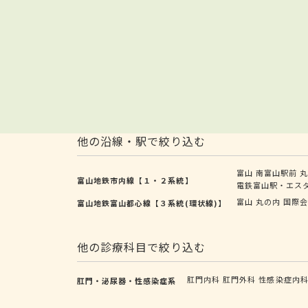
他の沿線・駅で絞り込む
富山
南富山駅前
富山地鉄市内線【１・２系統】
電鉄富山駅・エス
富山
丸の内
国際
富山地鉄富山都心線【３系統(環状線)】
他の診療科目で絞り込む
肛門内科
肛門外科
性感染症内
肛門・泌尿器・性感染症系