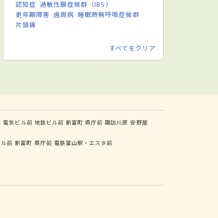
認知症
過敏性腸症候群（IBS）
更年期障害
歯周病
睡眠時無呼吸症候群
片頭痛
すべてをクリア
橋
電気ビル前
地鉄ビル前
新富町
県庁前
諏訪川原
安野屋
ビル前
新富町
県庁前
電鉄富山駅・エスタ前