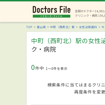
全国のドクター14,38
クリニック・病院 156,
TOP
富山県
中町（西町北）駅
女性泌尿器科
今
中町（西町北）駅の女性
ク・病院
0
件中
1〜0件を表示
検索条件に当てはまるクリ
再度条件を変