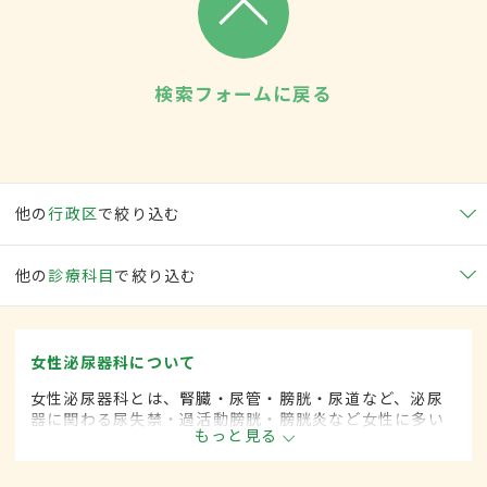
検索フォームに戻る
他の
行政区
で絞り込む
他の
診療科目
で絞り込む
女性泌尿器科について
女性泌尿器科とは、腎臓・尿管・膀胱・尿道など、泌尿
器に関わる尿失禁・過活動膀胱・膀胱炎など女性に多い
もっと見る
とされる疾患を専門的に取り扱います。