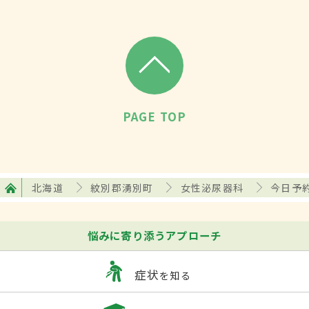
PAGE TOP
北海道
紋別郡湧別町
女性泌尿器科
今日予
悩みに寄り添うアプローチ
症状
を知る