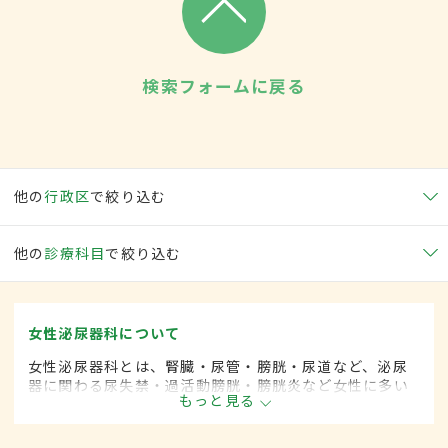
検索フォームに戻る
他の
行政区
で絞り込む
他の
診療科目
で絞り込む
女性泌尿器科について
女性泌尿器科とは、腎臓・尿管・膀胱・尿道など、泌尿
器に関わる尿失禁・過活動膀胱・膀胱炎など女性に多い
もっと見る
とされる疾患を専門的に取り扱います。