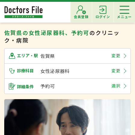
会員登録
ログイン
メニュー
佐賀県の女性泌尿器科、予約可
のクリニッ
ク・病院
佐賀県
変更
エリア・駅
診療科目
女性泌尿器科
変更
予約可
選択
詳細条件