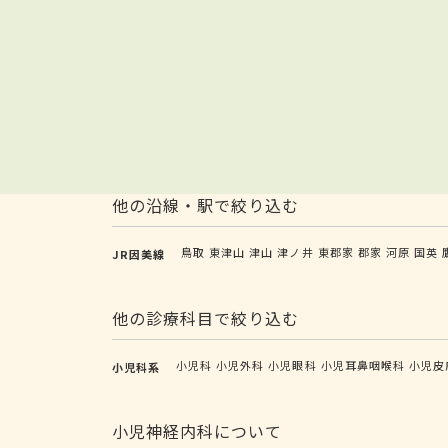
他の沿線・駅で絞り込む
鳥取
東津山
津山
津ノ井
東郡家
郡家
河原
国英
JR因美線
他の診療科目で絞り込む
小児科
小児外科
小児眼科
小児耳鼻咽喉科
小児皮
小児科系
小児神経内科について