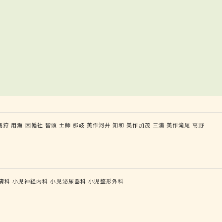
鷹狩
用瀬
因幡社
智頭
土師
那岐
美作河井
知和
美作加茂
三浦
美作滝尾
高野
膚科
小児神経内科
小児泌尿器科
小児整形外科