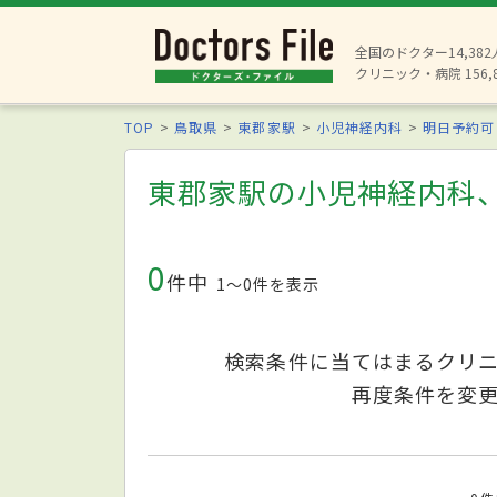
全国のドクター14,38
クリニック・病院 156,
TOP
鳥取県
東郡家駅
小児神経内科
明日予約可
東郡家駅の小児神経内科
0
件中
1〜0件を表示
検索条件に当てはまるクリ
再度条件を変