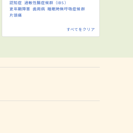
認知症
過敏性腸症候群（IBS）
更年期障害
歯周病
睡眠時無呼吸症候群
片頭痛
すべてをクリア