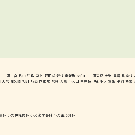
川
三河一宮
長山
江島
東上
野田城
新城
東新町
茶臼山
三河東郷
大海
鳥居
長篠城
部天竜
佐久間
相月
城西
向市場
水窪
大嵐
小和田
中井侍
伊那小沢
鶯巣
平岡
為栗
膚科
小児神経内科
小児泌尿器科
小児整形外科