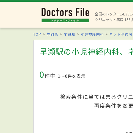
全国のドクター14,35
クリニック・病院 156,
TOP
静岡県
早瀬駅
小児神経内科
ネット予約可
早瀬駅の小児神経内科、
0
件中
1〜0件を表示
検索条件に当てはまるクリ
再度条件を変