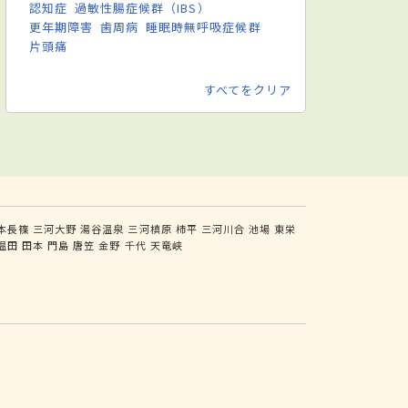
認知症
過敏性腸症候群（IBS）
更年期障害
歯周病
睡眠時無呼吸症候群
片頭痛
すべてをクリア
本長篠
三河大野
湯谷温泉
三河槙原
柿平
三河川合
池場
東栄
温田
田本
門島
唐笠
金野
千代
天竜峡