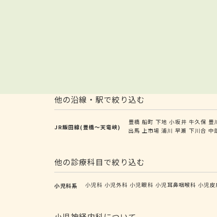
他の沿線・駅で絞り込む
豊橋
船町
下地
小坂井
牛久保
豊
JR飯田線(豊橋～天竜峡)
出馬
上市場
浦川
早瀬
下川合
中
他の診療科目で絞り込む
小児科
小児外科
小児眼科
小児耳鼻咽喉科
小児皮
小児科系
小児神経内科について