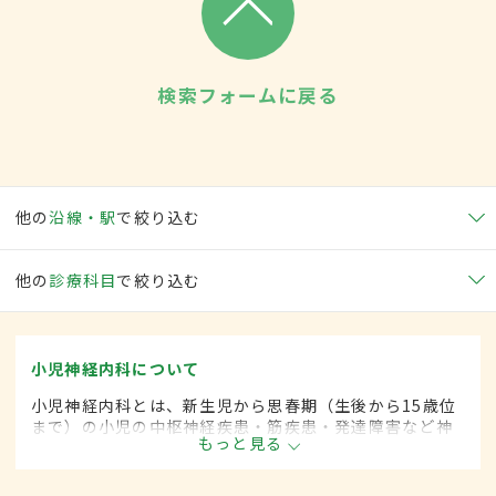
検索フォームに戻る
他の
沿線・駅
で絞り込む
他の
診療科目
で絞り込む
小児神経内科について
小児神経内科とは、新生児から思春期（生後から15歳位
まで）の小児の中枢神経疾患・筋疾患・発達障害など神
もっと見る
経疾患を専門的に取り扱う内科の一領域です。平成20年
4月の制度改正前は、小児神経科と呼ばれていました。