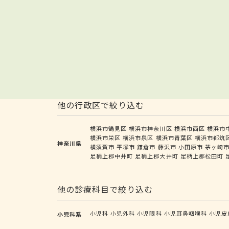
他の行政区で絞り込む
横浜市鶴見区
横浜市神奈川区
横浜市西区
横浜市
横浜市栄区
横浜市泉区
横浜市青葉区
横浜市都筑
神奈川県
横須賀市
平塚市
鎌倉市
藤沢市
小田原市
茅ヶ崎
足柄上郡中井町
足柄上郡大井町
足柄上郡松田町
他の診療科目で絞り込む
小児科
小児外科
小児眼科
小児耳鼻咽喉科
小児皮
小児科系