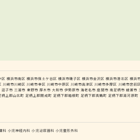
中区
横浜市南区
横浜市保土ケ谷区
横浜市磯子区
横浜市金沢区
横浜市港北区
横浜
区
川崎市川崎区
川崎市幸区
川崎市中原区
川崎市高津区
川崎市多摩区
川崎市宮前
市
逗子市
三浦市
秦野市
厚木市
大和市
伊勢原市
海老名市
座間市
南足柄市
綾瀬市
足柄上郡山北町
足柄上郡開成町
足柄下郡箱根町
足柄下郡真鶴町
足柄下郡湯河原町
膚科
小児神経内科
小児泌尿器科
小児整形外科