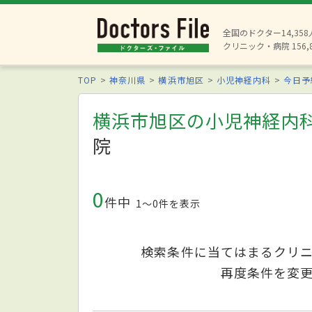
全国のドクター14,35
クリニック・病院 156,
TOP
神奈川県
横浜市旭区
小児神経内科
今日予
横浜市旭区の小児神経内
院
0
件中
1〜0件を表示
検索条件に当てはまるクリ
再度条件を変