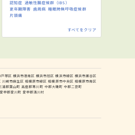
認知症
過敏性腸症候群（IBS）
更年期障害
歯周病
睡眠時無呼吸症候群
片頭痛
すべてをクリア
市戸塚区
横浜市港南区
横浜市旭区
横浜市緑区
横浜市瀬谷区
区
川崎市麻生区
相模原市緑区
相模原市中央区
相模原市南区
三浦郡葉山町
高座郡寒川町
中郡大磯町
中郡二宮町
愛甲郡愛川町
愛甲郡清川村