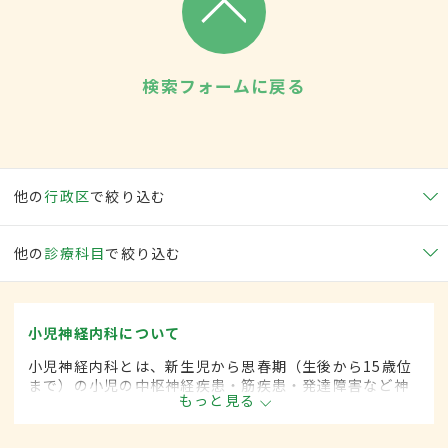
検索フォームに戻る
他の
行政区
で絞り込む
他の
診療科目
で絞り込む
小児神経内科について
小児神経内科とは、新生児から思春期（生後から15歳位
まで）の小児の中枢神経疾患・筋疾患・発達障害など神
もっと見る
経疾患を専門的に取り扱う内科の一領域です。平成20年
4月の制度改正前は、小児神経科と呼ばれていました。