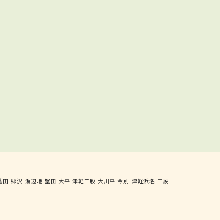
蓬田
郷沢
瀬辺地
蟹田
大平
津軽二股
大川平
今別
津軽浜名
三厩