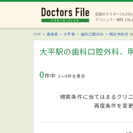
全国のドクター14,35
クリニック・病院 156,
TOP
青森県
大平駅
歯科口腔外科
明日予約可
の
大平駅の歯科口腔外科、
0
件中
1〜0件を表示
検索条件に当てはまるクリ
再度条件を変