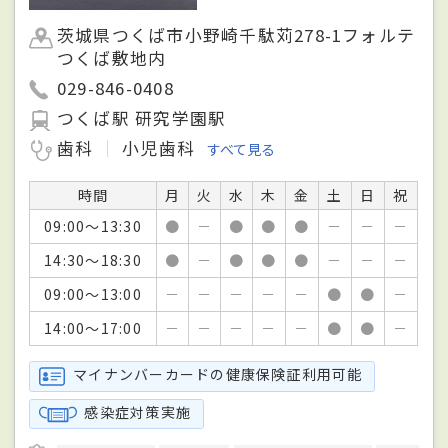
茨城県つくば市小野崎千駄苅278-1フォルテ
つくば敷地内
029-846-0408
つくば駅 研究学園駅
歯科
小児歯科
すべて見る
時間
月
火
水
木
金
土
日
祝
09:00～13:30
●
－
●
●
●
－
－
－
14:30～18:30
●
－
●
●
●
－
－
－
09:00～13:00
－
－
－
－
－
●
●
－
14:00～17:00
－
－
－
－
－
●
●
－
マイナンバーカードの健康保険証利用可能
感染症対策実施