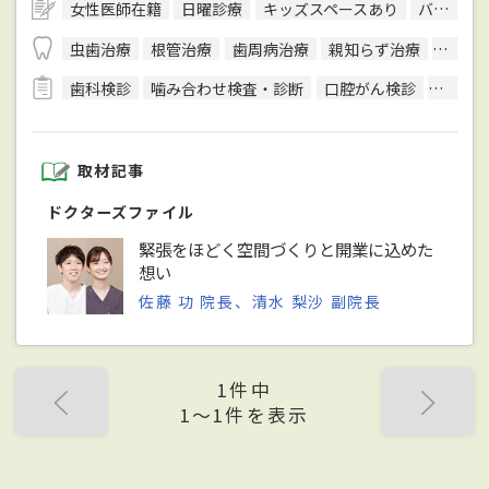
女性医師在籍
日曜診療
キッズスペースあり
バリアフリー対応
虫歯治療
根管治療
歯周病治療
親知らず治療
顎関節
歯科検診
噛み合わせ検査・診断
口腔がん検診
CT検査
取材記事
ドクターズファイル
緊張をほどく空間づくりと開業に込めた
想い
佐藤 功 院長、清水 梨沙 副院長
1件中
1〜1件を表示