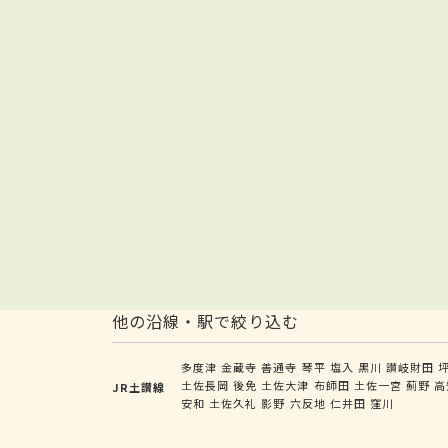
他の沿線・駅で絞り込む
多度津
金蔵寺
善通寺
琴平
塩入
黒川
讃岐財田
土佐長岡
後免
土佐大津
布師田
土佐一宮
薊野
高
JR土讃線
安和
土佐久礼
影野
六反地
仁井田
窪川