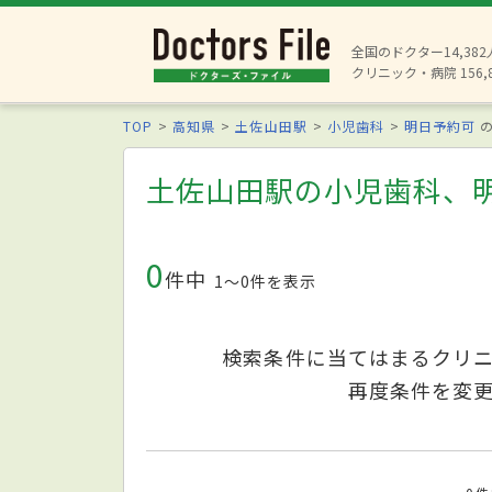
全国のドクター14,38
クリニック・病院 156,
TOP
高知県
土佐山田駅
小児歯科
明日予約可
の
土佐山田駅の小児歯科、
0
件中
1〜0件を表示
検索条件に当てはまるクリ
再度条件を変