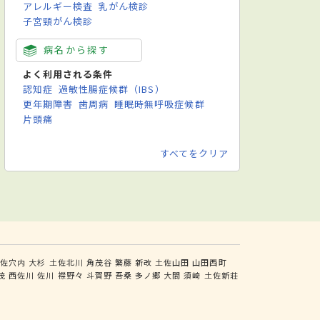
アレルギー検査
乳がん検診
子宮頸がん検診
病名から探す
よく利用される条件
認知症
過敏性腸症候群（IBS）
更年期障害
歯周病
睡眠時無呼吸症候群
片頭痛
すべてをクリア
土佐穴内
大杉
土佐北川
角茂谷
繁藤
新改
土佐山田
山田西町
茂
西佐川
佐川
襟野々
斗賀野
吾桑
多ノ郷
大間
須崎
土佐新荘