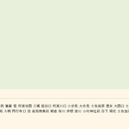
坪尻
箸蔵
佃
阿波池田
三縄
祖谷口
阿波川口
小歩危
大歩危
土佐岩原
豊永
大田口
知
入明
円行寺口
旭
高知商業前
朝倉
枝川
伊野
波川
小村神社前
日下
岡花
土佐加