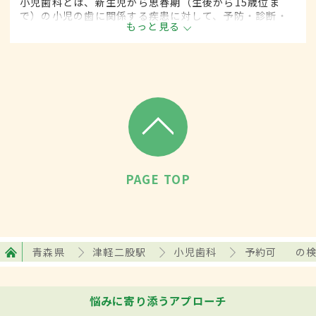
小児歯科とは、新生児から思春期（生後から15歳位ま
で）の小児の歯に関係する疾患に対して、予防・診断・
もっと見る
治療する歯科の一領域です。
PAGE TOP
青森県
津軽二股駅
小児歯科
予約可
の
悩みに寄り添うアプローチ