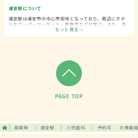
浦安駅について
浦安駅は浦安市の中心市街地となっており、周辺にホテ
ルやスーパーマーケット、飲食店などが並ぶ。また、近
もっと見る
くに人気リゾート施設のある駅としても知られ、直通の
バスが出ている。1日の平均乗降者数は約7万8000人。
PAGE TOP
鳥取県
浦安駅
小児歯科
予約可
の検索