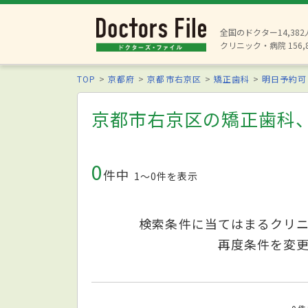
全国のドクター14,38
クリニック・病院 156,
TOP
京都府
京都市右京区
矯正歯科
明日予約可
京都市右京区の矯正歯科
0
件中
1〜0件を表示
検索条件に当てはまるクリ
再度条件を変