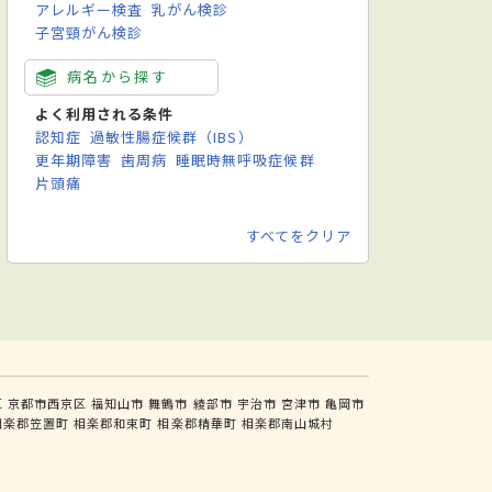
アレルギー検査
乳がん検診
子宮頸がん検診
病名から探す
よく利用される条件
認知症
過敏性腸症候群（IBS）
更年期障害
歯周病
睡眠時無呼吸症候群
片頭痛
すべてをクリア
区
京都市西京区
福知山市
舞鶴市
綾部市
宇治市
宮津市
亀岡市
相楽郡笠置町
相楽郡和束町
相楽郡精華町
相楽郡南山城村