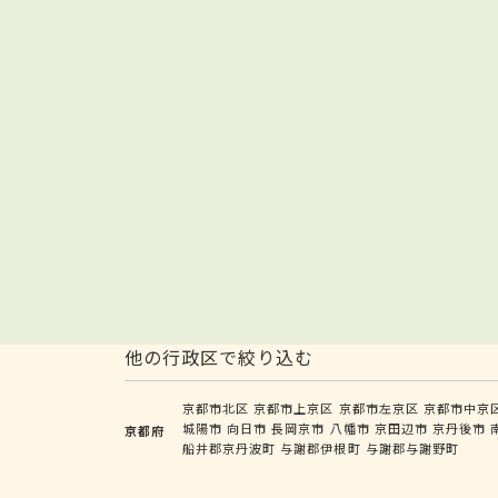
他の行政区で絞り込む
京都市北区
京都市上京区
京都市左京区
京都市中京
城陽市
向日市
長岡京市
八幡市
京田辺市
京丹後市
京都府
船井郡京丹波町
与謝郡伊根町
与謝郡与謝野町