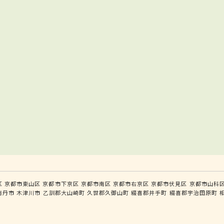
区
京都市東山区
京都市下京区
京都市南区
京都市右京区
京都市伏見区
京都市山科
南丹市
木津川市
乙訓郡大山崎町
久世郡久御山町
綴喜郡井手町
綴喜郡宇治田原町