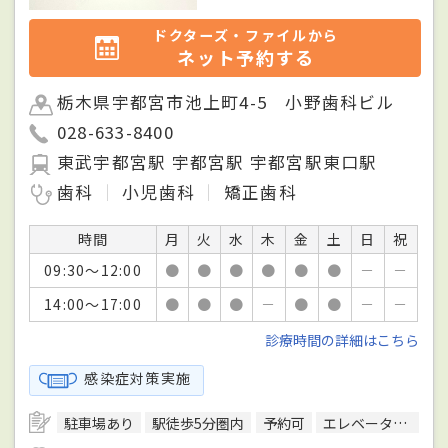
ドクターズ・ファイルから
ネット予約する
栃木県宇都宮市池上町4-5 小野歯科ビル
028-633-8400
東武宇都宮駅 宇都宮駅 宇都宮駅東口駅
歯科
小児歯科
矯正歯科
時間
月
火
水
木
金
土
日
祝
09:30～12:00
●
●
●
●
●
●
－
－
14:00～17:00
●
●
●
－
●
●
－
－
診療時間の詳細はこちら
感染症対策実施
駐車場あり
駅徒歩5分圏内
予約可
エレベーターあり