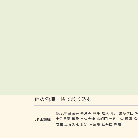
他の沿線・駅で絞り込む
多度津
金蔵寺
善通寺
琴平
塩入
黒川
讃岐財田
土佐長岡
後免
土佐大津
布師田
土佐一宮
薊野
高
JR土讃線
安和
土佐久礼
影野
六反地
仁井田
窪川