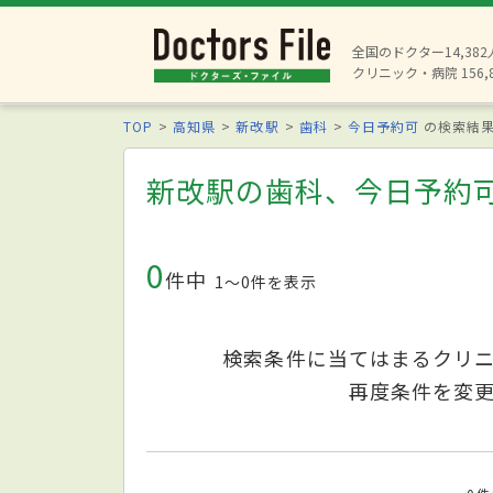
全国のドクター14,38
クリニック・病院 156,
TOP
高知県
新改駅
歯科
今日予約可
の検索結
新改駅の歯科、今日予約
0
件中
1〜0件を表示
検索条件に当てはまるクリ
再度条件を変