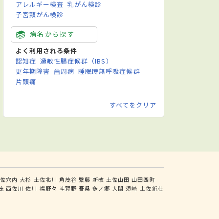
アレルギー検査
乳がん検診
子宮頸がん検診
病名から探す
よく利用される条件
認知症
過敏性腸症候群（IBS）
更年期障害
歯周病
睡眠時無呼吸症候群
片頭痛
すべてをクリア
土佐穴内
大杉
土佐北川
角茂谷
繁藤
新改
土佐山田
山田西町
茂
西佐川
佐川
襟野々
斗賀野
吾桑
多ノ郷
大間
須崎
土佐新荘