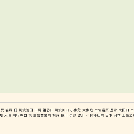
坪尻
箸蔵
佃
阿波池田
三縄
祖谷口
阿波川口
小歩危
大歩危
土佐岩原
豊永
大田口
知
入明
円行寺口
旭
高知商業前
朝倉
枝川
伊野
波川
小村神社前
日下
岡花
土佐加