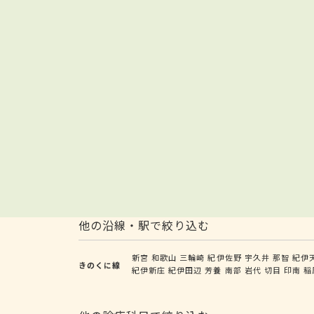
他の沿線・駅で絞り込む
新宮
和歌山
三輪崎
紀伊佐野
宇久井
那智
紀伊
きのくに線
紀伊新庄
紀伊田辺
芳養
南部
岩代
切目
印南
稲