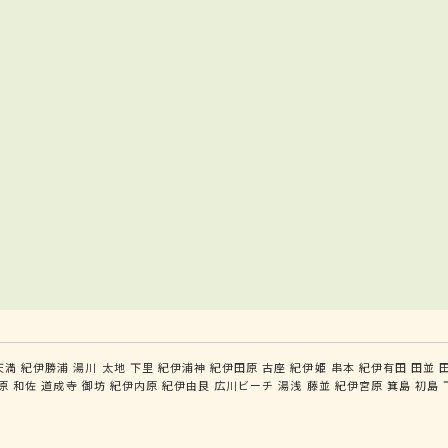
天満
紀伊勝浦
湯川
太地
下里
紀伊浦神
紀伊田原
古座
紀伊姫
串本
紀伊有田
田並
原
和佐
道成寺
御坊
紀伊内原
紀伊由良
広川ビーチ
湯浅
藤並
紀伊宮原
箕島
初島