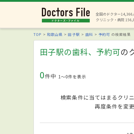
全国のドクター14,36
クリニック・病院 156,
TOP
和歌山県
田子駅
歯科
予約可
の検索結果
田子駅の歯科、予約可
の
0
件中
1〜0件を表示
検索条件に当てはまるクリ
再度条件を変