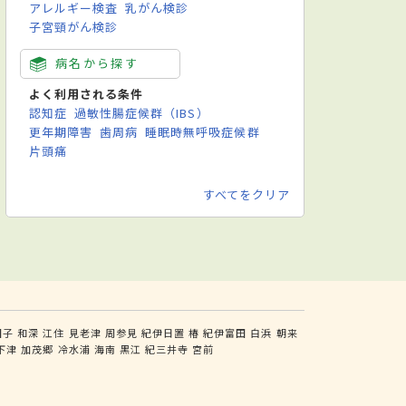
アレルギー検査
乳がん検診
子宮頸がん検診
病名から探す
よく利用される条件
認知症
過敏性腸症候群（IBS）
更年期障害
歯周病
睡眠時無呼吸症候群
片頭痛
すべてをクリア
田子
和深
江住
見老津
周参見
紀伊日置
椿
紀伊富田
白浜
朝来
下津
加茂郷
冷水浦
海南
黒江
紀三井寺
宮前