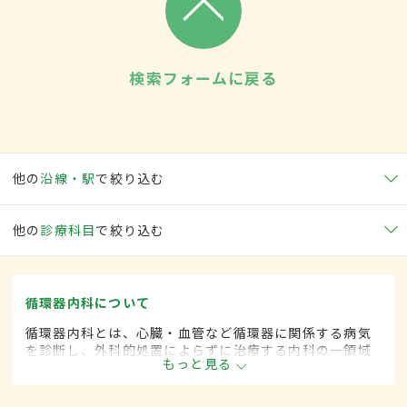
検索フォームに戻る
他の
沿線・駅
で絞り込む
他の
診療科目
で絞り込む
循環器内科について
循環器内科とは、心臓・血管など循環器に関係する病気
を診断し、外科的処置によらずに治療する内科の一領域
もっと見る
です。平成20年4月の制度改正前は、循環器科と呼ばれ
ていました。