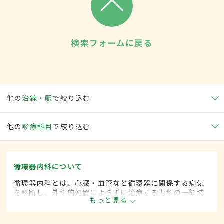
検索フォームに戻る
他の
沿線・駅
で絞り込む
他の
診療科目
で絞り込む
循環器内科について
循環器内科とは、心臓・血管など循環器に関係する病気
を診断し、外科的処置によらずに治療する内科の一領域
もっと見る
です。平成20年4月の制度改正前は、循環器科と呼ばれ
ていました。