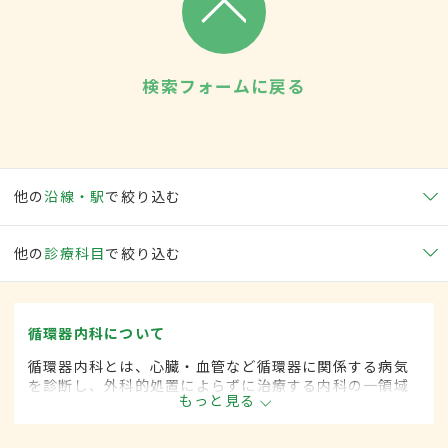
検索フォームに戻る
他の
沿線・駅
で絞り込む
他の
診療科目
で絞り込む
循環器内科について
循環器内科とは、心臓・血管など循環器に関係する病気
を診断し、外科的処置によらずに治療する内科の一領域
もっと見る
です。平成20年4月の制度改正前は、循環器科と呼ばれ
ていました。