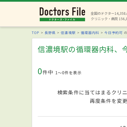
全国のドクター14,35
クリニック・病院 156,
TOP
長野県
信濃境駅
循環器内科
今日予約可
の
信濃境駅の循環器内科、
0
件中
1〜0件を表示
検索条件に当てはまるクリ
再度条件を変