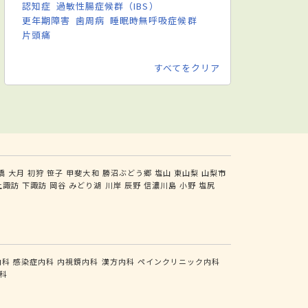
認知症
過敏性腸症候群（IBS）
更年期障害
歯周病
睡眠時無呼吸症候群
片頭痛
すべてをクリア
橋
大月
初狩
笹子
甲斐大和
勝沼ぶどう郷
塩山
東山梨
山梨市
上諏訪
下諏訪
岡谷
みどり湖
川岸
辰野
信濃川島
小野
塩尻
内科
感染症内科
内視鏡内科
漢方内科
ペインクリニック内科
科