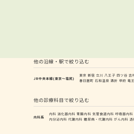
他の沿線・駅で絞り込む
東京
新宿
立川
八王子
四ツ谷
吉
JR中央本線(東京～塩尻)
春日居町
石和温泉
酒折
甲府
竜
他の診療科目で絞り込む
内科
消化器内科
胃腸内科
気管食道内科
呼吸器内科
内科系
内分泌内科
代謝内科
糖尿病・代謝内科
がん内科
透