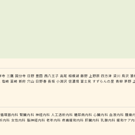
祥寺
三鷹
国分寺
日野
豊田
西八王子
高尾
相模湖
藤野
上野原
四方津
梁川
鳥沢
猿
王
塩崎
韮崎
新府
穴山
日野春
長坂
小淵沢
信濃境
富士見
すずらんの里
青柳
茅野
循環器内科
腎臓内科
神経内科
人工透析内科
糖尿病内科
心臓内科
血液内科
腫瘍
析内科
女性内科
脳神経内科
老年内科
疼痛緩和内科
肝臓内科
乳腺内科
緩和ケア内