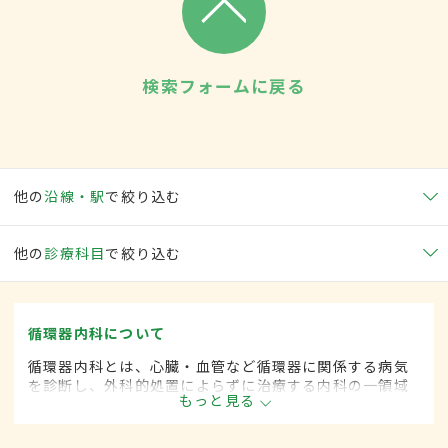
検索フォームに戻る
他の
沿線・駅
で絞り込む
他の
診療科目
で絞り込む
循環器内科について
循環器内科とは、心臓・血管など循環器に関係する病気
を診断し、外科的処置によらずに治療する内科の一領域
もっと見る
です。平成20年4月の制度改正前は、循環器科と呼ばれ
ていました。