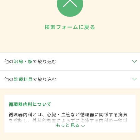
検索フォームに戻る
他の
沿線・駅
で絞り込む
他の
診療科目
で絞り込む
循環器内科について
循環器内科とは、心臓・血管など循環器に関係する病気
を診断し、外科的処置によらずに治療する内科の一領域
もっと見る
です。平成20年4月の制度改正前は、循環器科と呼ばれ
ていました。