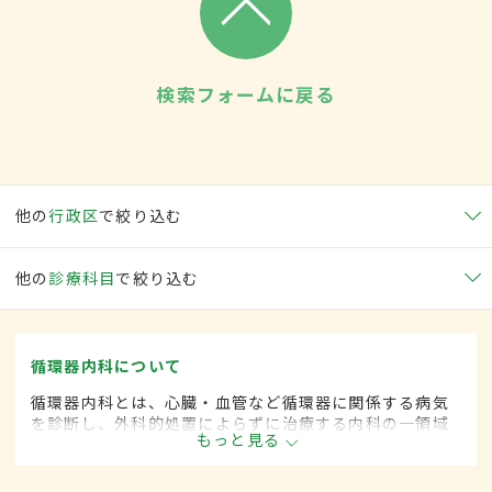
検索フォームに戻る
他の
行政区
で絞り込む
他の
診療科目
で絞り込む
循環器内科について
循環器内科とは、心臓・血管など循環器に関係する病気
を診断し、外科的処置によらずに治療する内科の一領域
もっと見る
です。平成20年4月の制度改正前は、循環器科と呼ばれ
ていました。