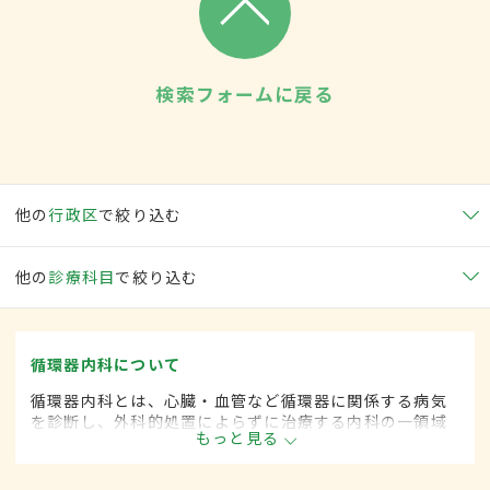
検索フォームに戻る
他の
行政区
で絞り込む
他の
診療科目
で絞り込む
循環器内科について
循環器内科とは、心臓・血管など循環器に関係する病気
を診断し、外科的処置によらずに治療する内科の一領域
もっと見る
です。平成20年4月の制度改正前は、循環器科と呼ばれ
ていました。