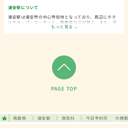
浦安駅について
浦安駅は浦安市の中心市街地となっており、周辺にホテ
ルやスーパーマーケット、飲食店などが並ぶ。また、近
もっと見る
くに人気リゾート施設のある駅としても知られ、直通の
バスが出ている。1日の平均乗降者数は約7万8000人。
PAGE TOP
鳥取県
浦安駅
救急科
今日予約可
の検