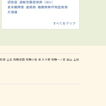
認知症
過敏性腸症候群（IBS）
更年期障害
歯周病
睡眠時無呼吸症候群
片頭痛
すべてをクリア
騨萩原
上呂
飛騨宮田
飛騨小坂
渚
久々野
飛騨一ノ宮
高山
上枝