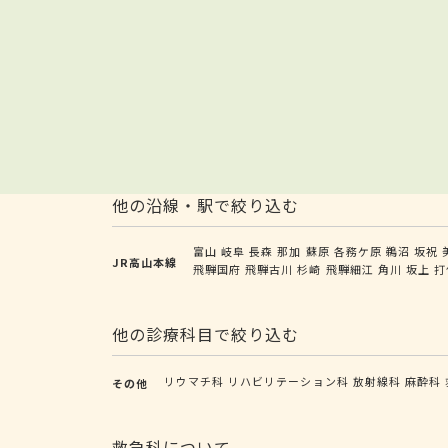
他の沿線・駅で絞り込む
富山
岐阜
長森
那加
蘇原
各務ケ原
鵜沼
坂祝
JR高山本線
飛騨国府
飛騨古川
杉崎
飛騨細江
角川
坂上
打
他の診療科目で絞り込む
リウマチ科
リハビリテーション科
放射線科
麻酔科
その他
救急科について