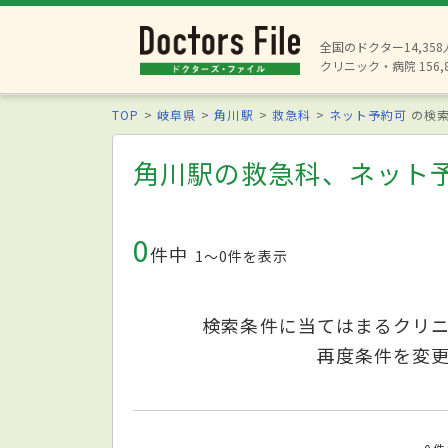
全国のドクター14,35
クリニック・病院 156,
TOP
岐阜県
角川駅
救急科
ネット予約可
の検
角川駅の救急科、ネット
0
件中
1〜0件を表示
検索条件に当てはまるクリ
再度条件を変