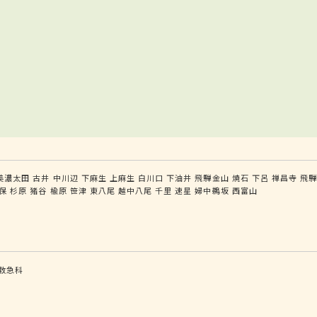
美濃太田
古井
中川辺
下麻生
上麻生
白川口
下油井
飛騨金山
焼石
下呂
禅昌寺
飛
保
杉原
猪谷
楡原
笹津
東八尾
越中八尾
千里
速星
婦中鵜坂
西富山
救急科