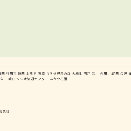
行田
行田市
持田
上熊谷
石原
ひろせ野鳥の森
大麻生
明戸
武川
永田
小前田
桜沢
白久
三峰口
ソシオ流通センター
ふかや花園
救急科