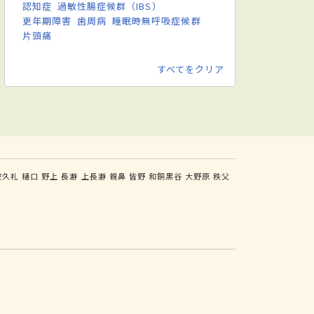
認知症
過敏性腸症候群（IBS）
更年期障害
歯周病
睡眠時無呼吸症候群
片頭痛
すべてをクリア
波久礼
樋口
野上
長瀞
上長瀞
親鼻
皆野
和銅黒谷
大野原
秩父