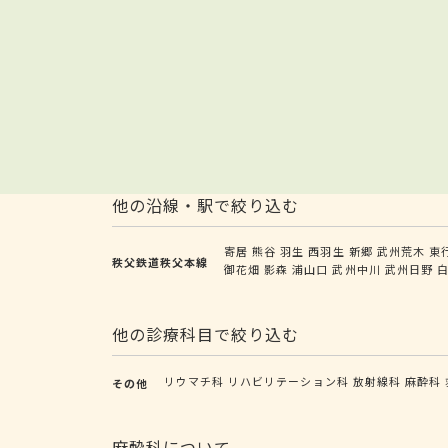
他の沿線・駅で絞り込む
寄居
熊谷
羽生
西羽生
新郷
武州荒木
東
秩父鉄道秩父本線
御花畑
影森
浦山口
武州中川
武州日野
他の診療科目で絞り込む
リウマチ科
リハビリテーション科
放射線科
麻酔科
その他
麻酔科について