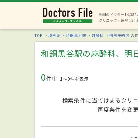
全国のドクター14,38
クリニック・病院 156,
TOP
埼玉県
和銅黒谷駅
麻酔科
明日予約可
の検
和銅黒谷駅の麻酔科、明
0
件中
1〜0件を表示
検索条件に当てはまるクリ
再度条件を変