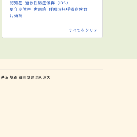
認知症
過敏性腸症候群（IBS）
更年期障害
歯周病
睡眠時無呼吸症候群
片頭痛
すべてをクリア
茶
茅沼
塘路
細岡
釧路湿原
遠矢