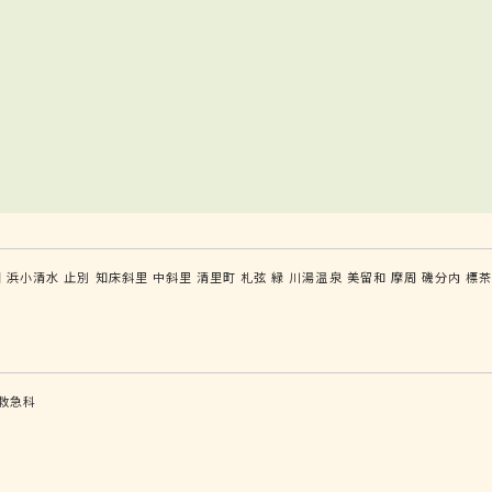
園
浜小清水
止別
知床斜里
中斜里
清里町
札弦
緑
川湯温泉
美留和
摩周
磯分内
標
救急科