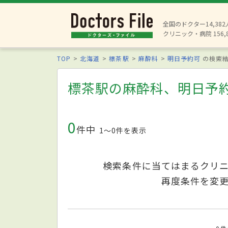
全国のドクター14,38
クリニック・病院 156,
TOP
北海道
標茶駅
麻酔科
明日予約可
の検索
標茶駅の麻酔科、明日予
0
件中
1〜0件を表示
検索条件に当てはまるクリ
再度条件を変