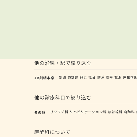
他の沿線・駅で絞り込む
釧路
東釧路
網走
桂台
鱒浦
藻琴
北浜
原生花
JR釧網本線
他の診療科目で絞り込む
リウマチ科
リハビリテーション科
放射線科
麻酔科
その他
麻酔科について