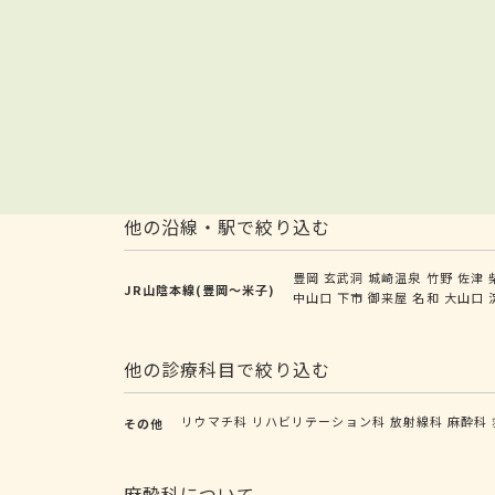
他の沿線・駅で絞り込む
豊岡
玄武洞
城崎温泉
竹野
佐津
JR山陰本線(豊岡～米子)
中山口
下市
御来屋
名和
大山口
他の診療科目で絞り込む
リウマチ科
リハビリテーション科
放射線科
麻酔科
その他
麻酔科について