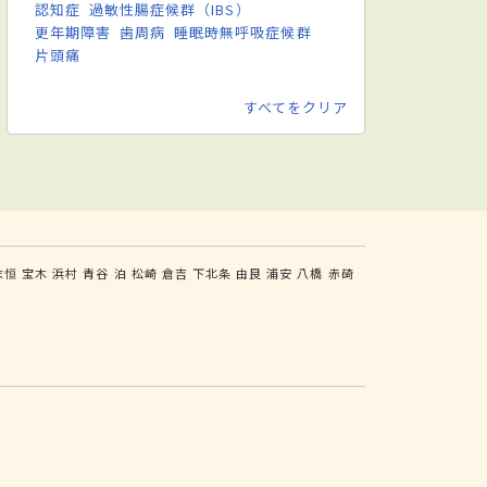
認知症
過敏性腸症候群（IBS）
更年期障害
歯周病
睡眠時無呼吸症候群
片頭痛
すべてをクリア
末恒
宝木
浜村
青谷
泊
松崎
倉吉
下北条
由良
浦安
八橋
赤碕