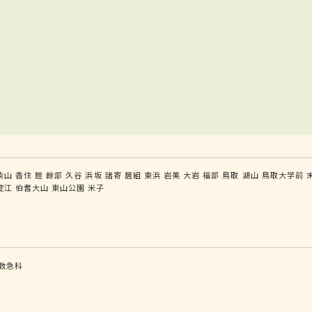
柴山
香住
鎧
餘部
久谷
浜坂
諸寄
居組
東浜
岩美
大岩
福部
鳥取
湖山
鳥取大学前
淀江
伯耆大山
東山公園
米子
救急科