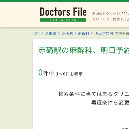
全国のドクター14,38
クリニック・病院 156,
TOP
鳥取県
赤碕駅
麻酔科
明日予約可
の検索
赤碕駅の麻酔科、明日予
0
件中
1〜0件を表示
検索条件に当てはまるクリ
再度条件を変