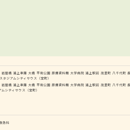
学
岩屋橋
浦上車庫
大橋
平和公園
原爆資料館
大学病院
浦上駅前
茂里町
八千代町
スタジアムシティサウス（宝町）
学
岩屋橋
浦上車庫
大橋
平和公園
原爆資料館
大学病院
浦上駅前
茂里町
八千代町
アムシティサウス（宝町）
救急科