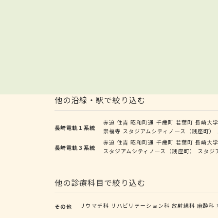
他の沿線・駅で絞り込む
赤迫
住吉
昭和町通
千歳町
若葉町
長崎大
長崎電軌１系統
崇福寺
スタジアムシティノース（銭座町）
赤迫
住吉
昭和町通
千歳町
若葉町
長崎大
長崎電軌３系統
スタジアムシティノース（銭座町）
スタジ
他の診療科目で絞り込む
リウマチ科
リハビリテーション科
放射線科
麻酔科
その他