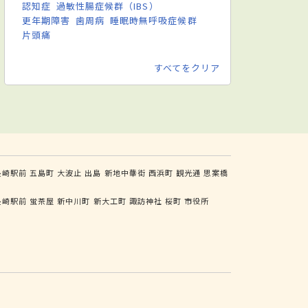
認知症
過敏性腸症候群（IBS）
更年期障害
歯周病
睡眠時無呼吸症候群
片頭痛
すべてをクリア
長崎駅前
五島町
大波止
出島
新地中華街
西浜町
観光通
思案橋
長崎駅前
蛍茶屋
新中川町
新大工町
諏訪神社
桜町
市役所