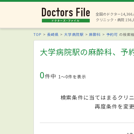
全国のドクター14,36
クリニック・病院 156,
TOP
長崎県
大学病院駅
麻酔科
予約可
の検索
大学病院駅の麻酔科、予
0
件中
1〜0件を表示
検索条件に当てはまるクリ
再度条件を変