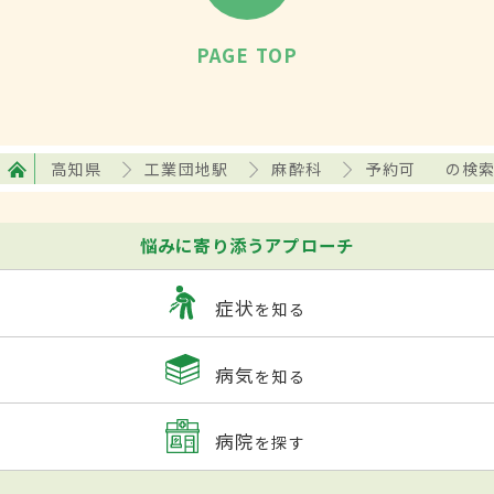
PAGE TOP
高知県
工業団地駅
麻酔科
予約可
の検
悩みに寄り添うアプローチ
症状
を知る
病気
を知る
病院
を探す